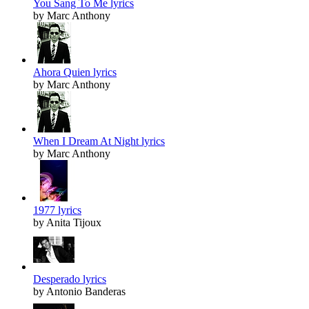
You Sang To Me lyrics
by Marc Anthony
Ahora Quien lyrics
by Marc Anthony
When I Dream At Night lyrics
by Marc Anthony
1977 lyrics
by Anita Tijoux
Desperado lyrics
by Antonio Banderas