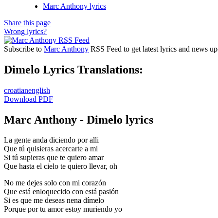
Marc Anthony lyrics
Share this page
Wrong lyrics?
Subscribe to
Marc Anthony
RSS Feed to get latest lyrics and news up
Dimelo Lyrics Translations:
croatian
english
Download PDF
Marc Anthony - Dimelo lyrics
La gente anda diciendo por alli
Que tú quisieras acercarte a mi
Si tú supieras que te quiero amar
Que hasta el cielo te quiero llevar, oh
No me dejes solo con mi corazón
Que está enloquecido con está pasión
Si es que me deseas nena dímelo
Porque por tu amor estoy muriendo yo