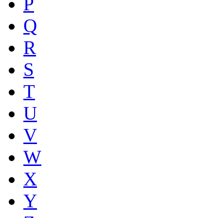
P
Q
R
S
T
U
V
W
X
Y