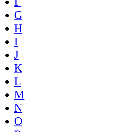
F
G
H
I
J
K
L
M
N
O