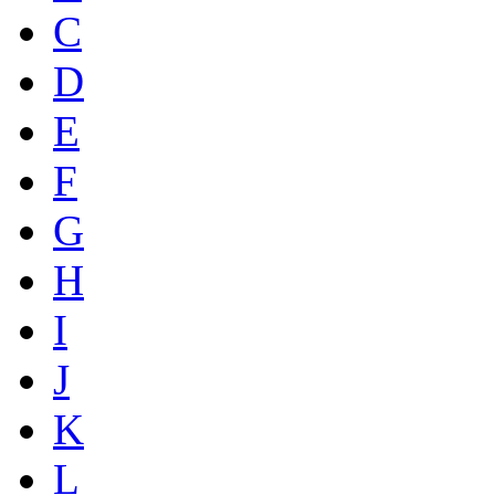
C
D
E
F
G
H
I
J
K
L