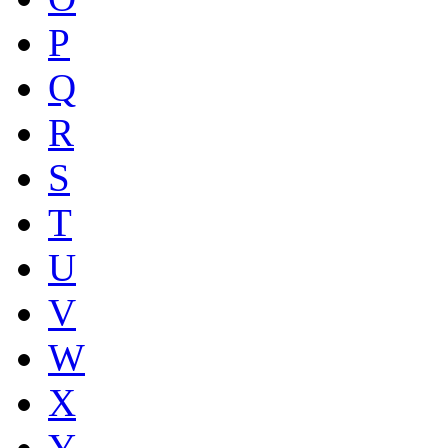
P
Q
R
S
T
U
V
W
X
Y