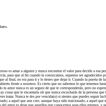
ates.
roso es amar a alguien y nunca encontrar el valor para decirle a esa p
cta, para que al fin cuando la conozcamos, sepamos ser agradecidos por 
 al final, no era para ti y lo tienes que dejar ir. Cuando la puerta de l
 abierto frente a nosotros. Es cierto que no sabemos lo que tenemos ha
o tu amor nunca es un seguro de que te corresponderán, pero no espere
Hay cosas que te encantaría oír que nunca escucharás de la persona que te
eres tratar. Nunca te des por vencida(o) si sientes que puedes seguir l
onado; a aquel que aun cree, aunque haya sido traicionado; a aquel que 
ipio del amor es dejar que aquellos que conocemos sean ellos mismos, y n