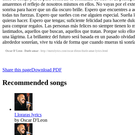
amaremos el reflejo de nosotros mismos en ellos. No vayas por el exter
sonrisa para hacer que un día oscuro brille. Espero que encuentres a 
todas tus fuerzas. Espero que sueñes con ese alguien especial. Sueña l
quieras hacer. Espero que tengas; suficiente felicidad para hacerte dul
para comprar regalos. Las personas más felices no siempre tienen lo m
lastimados, aquellos que buscan, aquellos que tratan. Porque solo el
una lágrima. La brillantez del futuro será basada en un pasado olvidado
alrededor sonreían, vive tu vida de forma que cuando mueras tú sonrías
Oscar D'Leon - Duele amar
- http://motolyrics.com/oscar-dleon/duele-amar-lyrics.html
Share this page
Download PDF
Recommended songs
Lloraras lyrics
by Oscar D'Leon