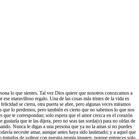
ersona lo que sientes. Tal vez Dios quiere que nosotros conozcamos a
ese maravilloso regalo. Una de las cosas más tristes de la vida es
a felicidad se cierra, otra puerta se abre, pero algunas veces miramos
sta que lo perdemos, pero también es cierto que no sabemos lo que nos
s que te correspondan; solo espera que el amor crezca en el corazón
 gustaría que te las dijera, pero no seas tan sorda(o) para no oírlas de
uchando. Nunca le digas a una persona que ya no la amas si no puedes
todavía necesite amar, aunque antes haya sido lastimado; y a aquel que
o tratarlos de voltear con nuestra propia imagen, porque entonces solo