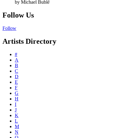
by Michael Bublé
Follow Us
Follow
Artists Directory
#
A
B
C
D
E
F
G
H
I
J
K
L
M
N
O