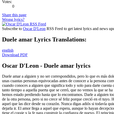
Votes:
0
Share this page
Wrong lyrics?
Subscribe to
Oscar D'Leon
RSS Feed to get latest lyrics and news upd
Duele amar Lyrics Translations:
english
Download PDF
Oscar D'Leon - Duele amar lyrics
Duele amar a alguien y no ser correspondidos, pero lo que es más dolo
unas cuantas personas equivocadas antes de conocer a la persona corre
cuando conoces a alguien que significa todo y solo para darte cuenta que
tanto tiempo a aquella puerta que se cerró, que no vemos la que se ha
hemos estado perdiendo hasta que lo encontramos. Darle a alguien tod
de la otra persona, pero si no crece sé feliz porque creció en el tuyo. 
aquel que las dice desde su corazón. Nunca digas adiós si todavía qui
dejarla ir. El amor llega a aquel que espera, aunque lo hayan decepci
tiene el coraje y la fe para construir la confianza de nuevo. El princ