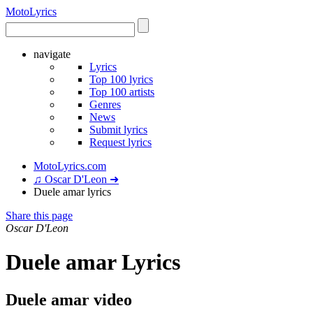
Moto
Lyrics
navigate
Lyrics
Top 100 lyrics
Top 100 artists
Genres
News
Submit lyrics
Request lyrics
MotoLyrics.com
♫ Oscar D'Leon ➜
Duele amar lyrics
Share this page
Oscar D'Leon
Duele amar Lyrics
Duele amar video