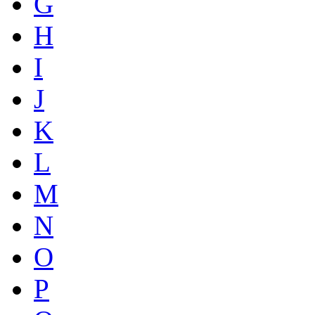
G
H
I
J
K
L
M
N
O
P