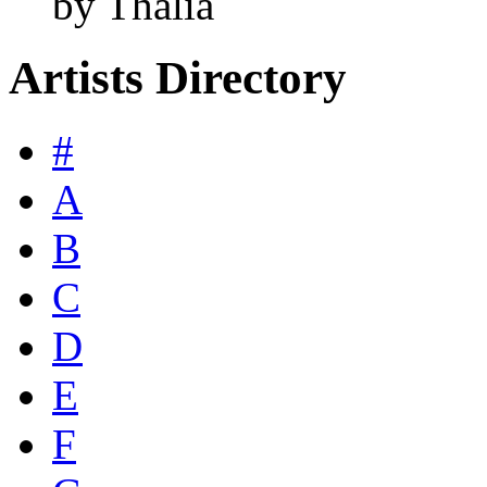
by Thalia
Artists Directory
#
A
B
C
D
E
F