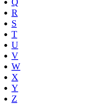
Q
R
S
T
U
V
W
X
Y
Z