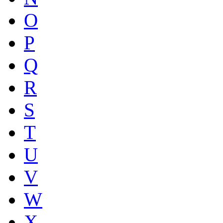
O
P
Q
R
S
T
U
V
W
X