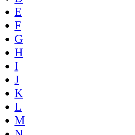
E
F
G
H
I
J
K
L
M
N