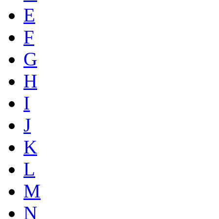
E
F
G
H
I
J
K
L
M
N