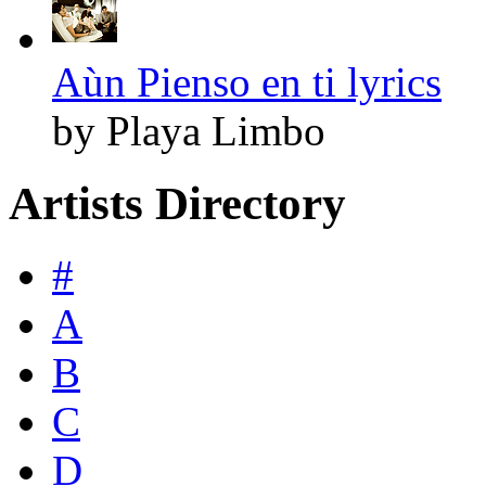
Aùn Pienso en ti lyrics
by Playa Limbo
Artists Directory
#
A
B
C
D