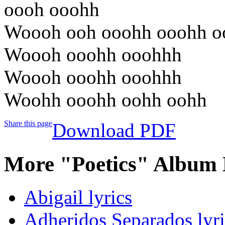
oooh ooohh
Woooh ooh ooohh ooohh o
Woooh ooohh ooohhh
Woooh ooohh ooohhh
Woohh ooohh oohh oohh
Share this page
Download PDF
More "Poetics" Album 
Abigail lyrics
Adheridos Separados lyri