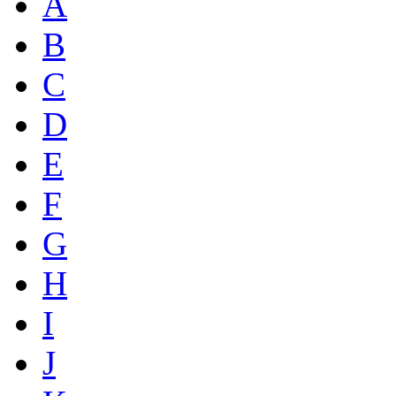
A
B
C
D
E
F
G
H
I
J