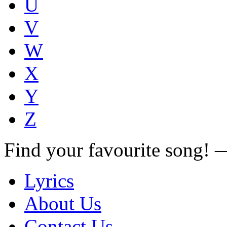
U
V
W
X
Y
Z
Find your favourite song!
Lyrics
About Us
Contact Us