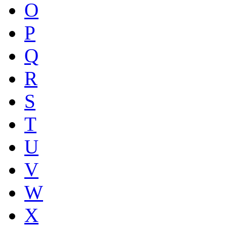
O
P
Q
R
S
T
U
V
W
X