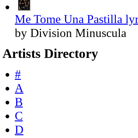
Me Tome Una Pastilla lyr
by Division Minuscula
Artists Directory
#
A
B
C
D