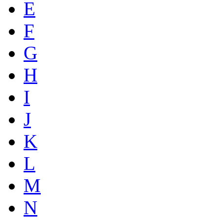
E
F
G
H
I
J
K
L
M
N