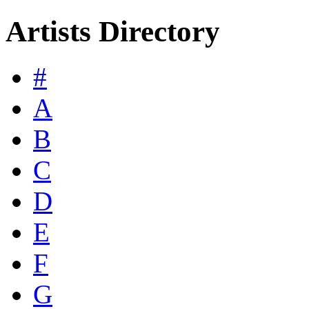
Artists Directory
#
A
B
C
D
E
F
G