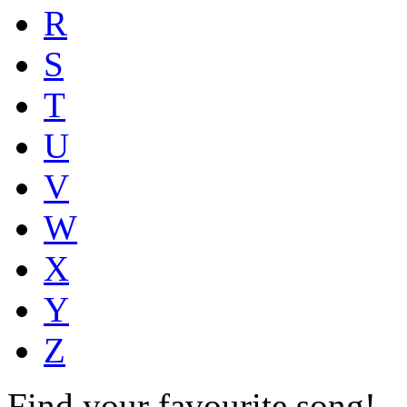
R
S
T
U
V
W
X
Y
Z
Find your favourite song!