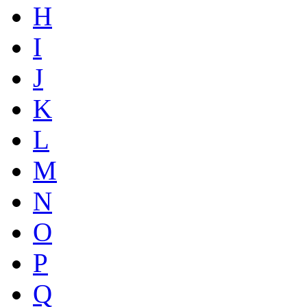
H
I
J
K
L
M
N
O
P
Q