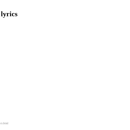
lyrics
ics.html