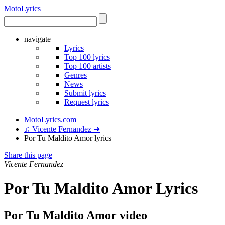
Moto
Lyrics
navigate
Lyrics
Top 100 lyrics
Top 100 artists
Genres
News
Submit lyrics
Request lyrics
MotoLyrics.com
♫ Vicente Fernandez ➜
Por Tu Maldito Amor lyrics
Share this page
Vicente Fernandez
Por Tu Maldito Amor Lyrics
Por Tu Maldito Amor video