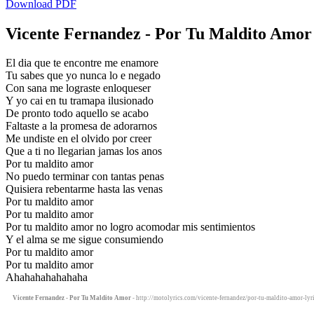
Download PDF
Vicente Fernandez - Por Tu Maldito Amor 
El dia que te encontre me enamore
Tu sabes que yo nunca lo e negado
Con sana me lograste enloqueser
Y yo cai en tu tramapa ilusionado
De pronto todo aquello se acabo
Faltaste a la promesa de adorarnos
Me undiste en el olvido por creer
Que a ti no llegarian jamas los anos
Por tu maldito amor
No puedo terminar con tantas penas
Quisiera rebentarme hasta las venas
Por tu maldito amor
Por tu maldito amor
Por tu maldito amor no logro acomodar mis sentimientos
Y el alma se me sigue consumiendo
Por tu maldito amor
Por tu maldito amor
Ahahahahahahaha
Vicente Fernandez - Por Tu Maldito Amor
- http://motolyrics.com/vicente-fernandez/por-tu-maldito-amor-lyr