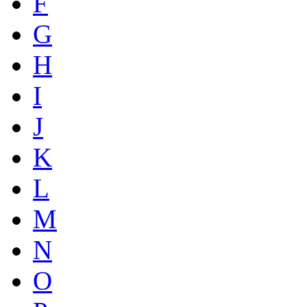
F
G
H
I
J
K
L
M
N
O