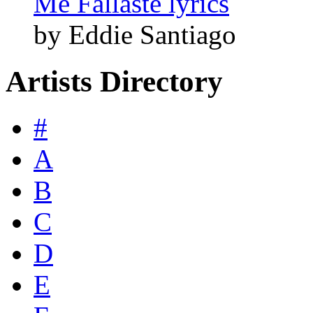
Me Fallaste lyrics
by Eddie Santiago
Artists Directory
#
A
B
C
D
E