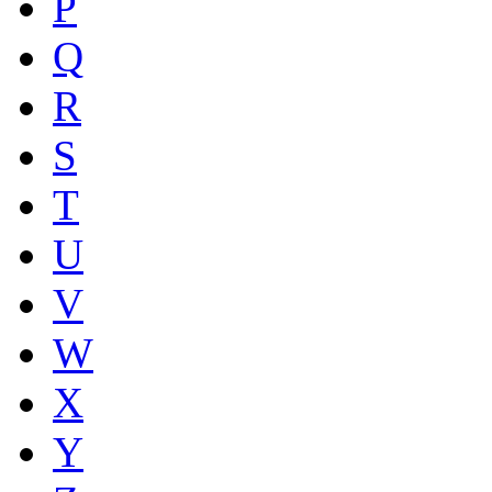
P
Q
R
S
T
U
V
W
X
Y