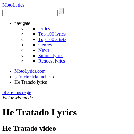
Moto
Lyrics
navigate
Lyrics
Top 100 lyrics
Top 100 artists
Genres
News
Submit lyrics
Request lyrics
MotoLyrics.com
♫ Victor Manuelle ➜
He Tratado lyrics
Share this page
Victor Manuelle
He Tratado Lyrics
He Tratado video