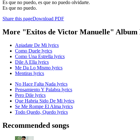
Es que no puedo, es que no puedo olvidarte.
Es que no puedo.
Share this page
Download PDF
More "Exitos de Victor Manuelle" Album 
Apiadate De Mi lyrics
Como Duele lyrics
Como Una Estrella lyrics
Dile A Ella lyrics
Me Da Lo Mismo lyrics
Mentiras lyrics
No Hace Falta Nada lyrics
Pensamiento Y Palabra lyrics
Pero Dile lyrics
Que Habria Sido De Mi lyrics
Se Me Rompe El Alma lyrics
Todo Quedo, Quedo lyrics
Recommended songs