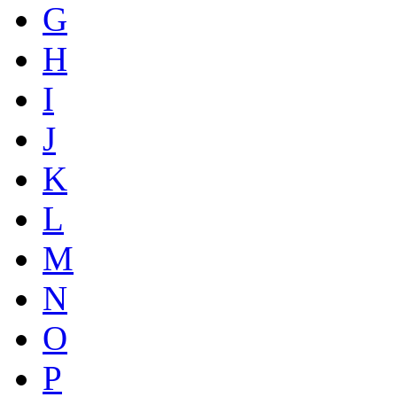
G
H
I
J
K
L
M
N
O
P