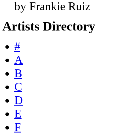
by Frankie Ruiz
Artists Directory
#
A
B
C
D
E
F