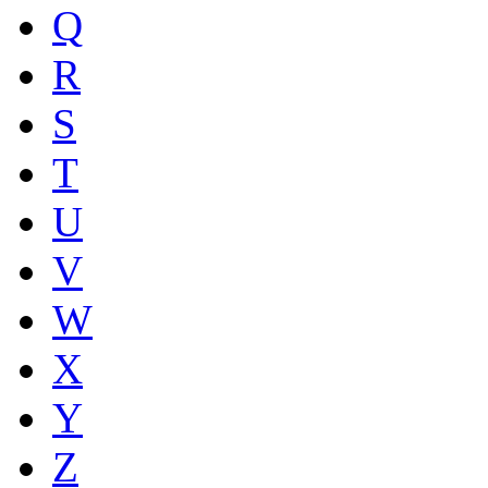
Q
R
S
T
U
V
W
X
Y
Z