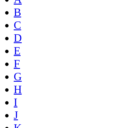
B
C
D
E
F
G
H
I
J
K