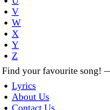
U
V
W
X
Y
Z
Find your favourite song!
Lyrics
About Us
Contact Us