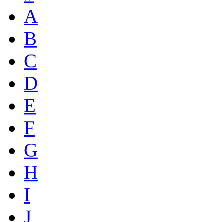
A
B
C
D
E
F
G
H
I
J