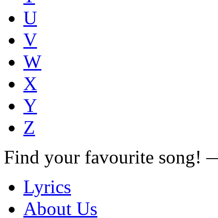
U
V
W
X
Y
Z
Find your favourite song!
Lyrics
About Us