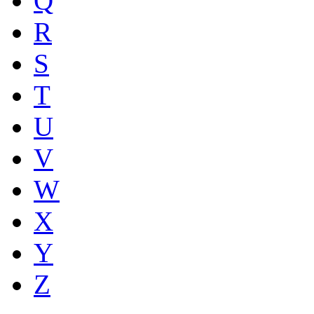
Q
R
S
T
U
V
W
X
Y
Z