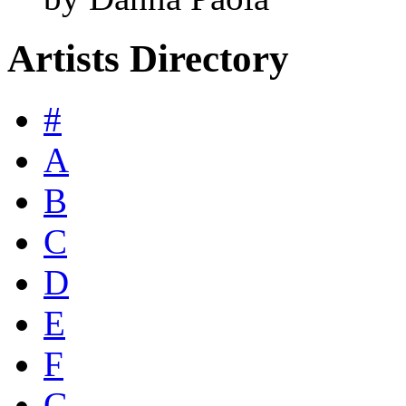
Artists Directory
#
A
B
C
D
E
F
G