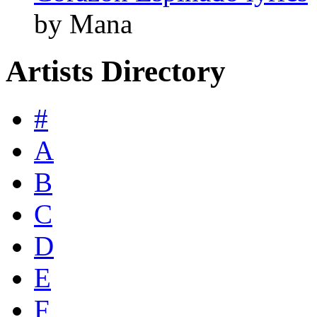
by Mana
Artists Directory
#
A
B
C
D
E
F