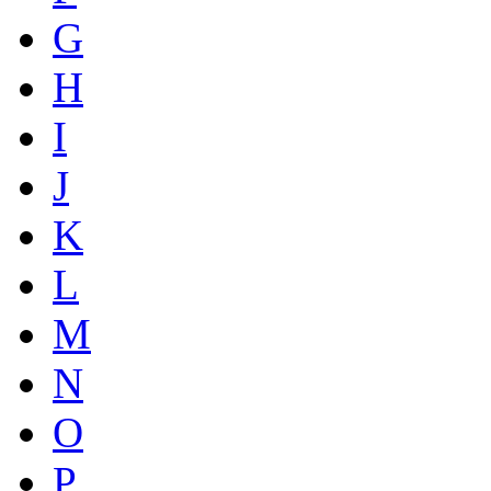
G
H
I
J
K
L
M
N
O
P