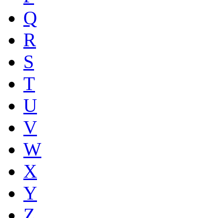
Q
R
S
T
U
V
W
X
Y
Z