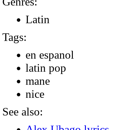
Genres:
Latin
Tags:
en espanol
latin pop
mane
nice
See also:
Alex Ubago lyrics