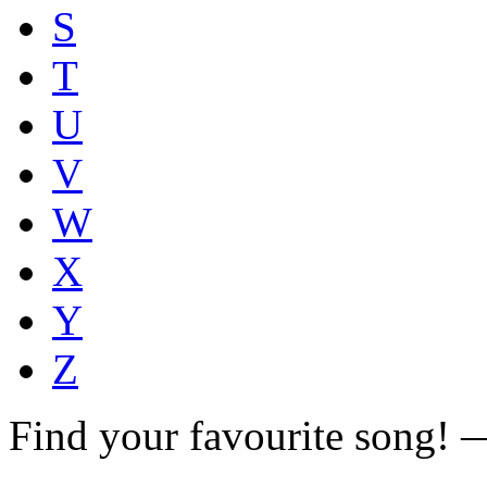
S
T
U
V
W
X
Y
Z
Find your favourite song!