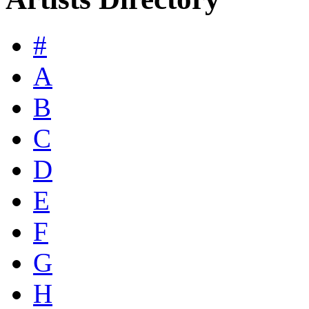
#
A
B
C
D
E
F
G
H