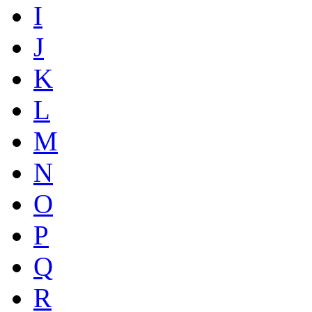
I
J
K
L
M
N
O
P
Q
R