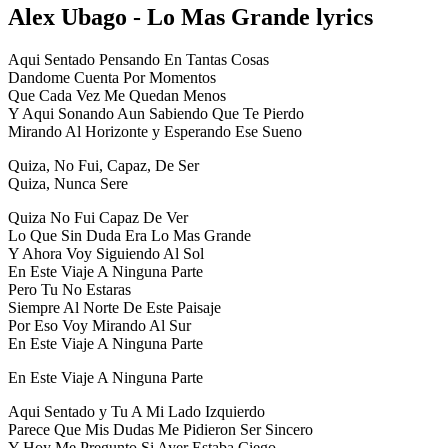
Alex Ubago - Lo Mas Grande lyrics
Aqui Sentado Pensando En Tantas Cosas
Dandome Cuenta Por Momentos
Que Cada Vez Me Quedan Menos
Y Aqui Sonando Aun Sabiendo Que Te Pierdo
Mirando Al Horizonte y Esperando Ese Sueno
Quiza, No Fui, Capaz, De Ser
Quiza, Nunca Sere
Quiza No Fui Capaz De Ver
Lo Que Sin Duda Era Lo Mas Grande
Y Ahora Voy Siguiendo Al Sol
En Este Viaje A Ninguna Parte
Pero Tu No Estaras
Siempre Al Norte De Este Paisaje
Por Eso Voy Mirando Al Sur
En Este Viaje A Ninguna Parte
En Este Viaje A Ninguna Parte
Aqui Sentado y Tu A Mi Lado Izquierdo
Parece Que Mis Dudas Me Pidieron Ser Sincero
Y Hoy Me Pregunto Si Ayer Estaba Ciego