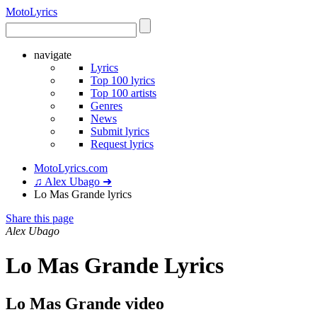
Moto
Lyrics
navigate
Lyrics
Top 100 lyrics
Top 100 artists
Genres
News
Submit lyrics
Request lyrics
MotoLyrics.com
♫ Alex Ubago ➜
Lo Mas Grande lyrics
Share this page
Alex Ubago
Lo Mas Grande Lyrics
Lo Mas Grande video