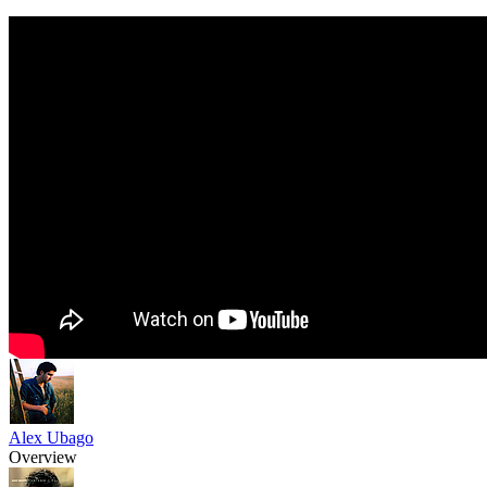
Alex Ubago
Overview