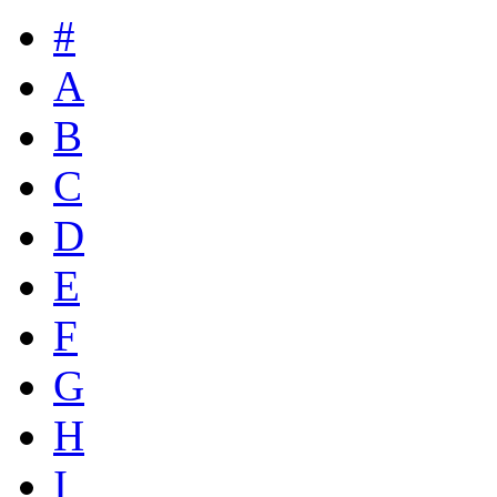
#
A
B
C
D
E
F
G
H
I