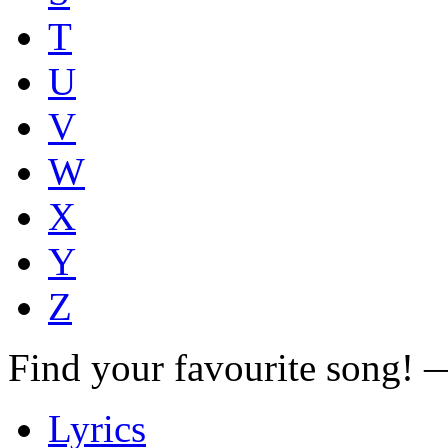
T
U
V
W
X
Y
Z
Find your favourite song!
Lyrics