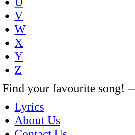
U
V
W
X
Y
Z
Find your favourite song!
Lyrics
About Us
Contact Us