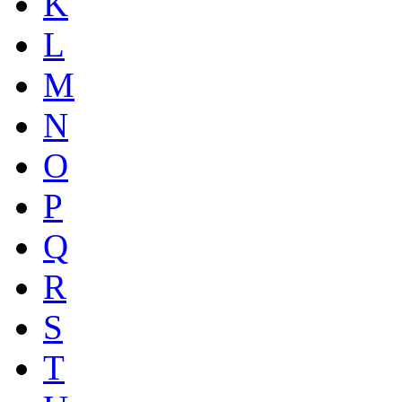
K
L
M
N
O
P
Q
R
S
T