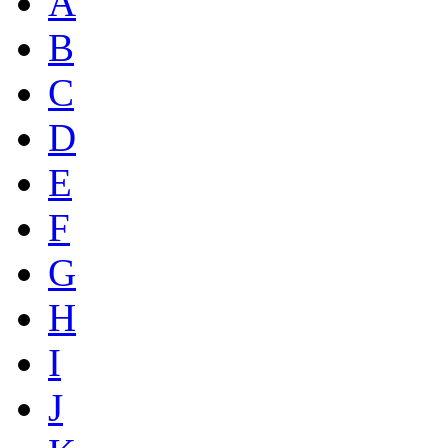
A
B
C
D
E
F
G
H
I
J