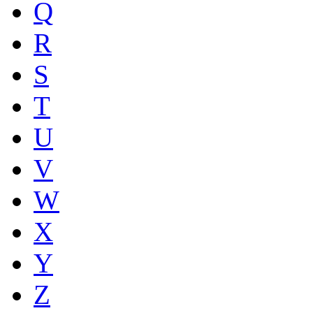
Q
R
S
T
U
V
W
X
Y
Z