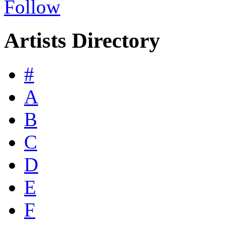
Follow
Artists Directory
#
A
B
C
D
E
F