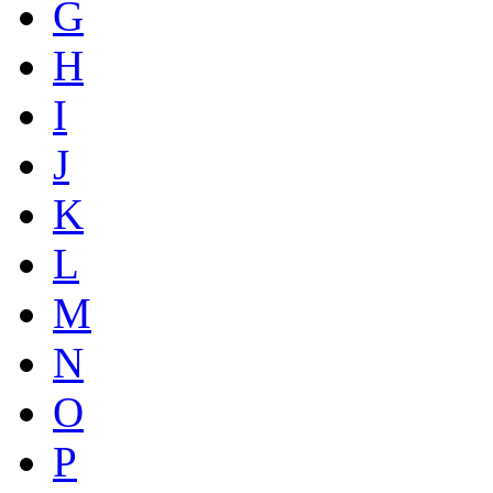
G
H
I
J
K
L
M
N
O
P