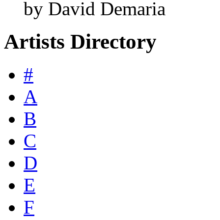
by David Demaria
Artists Directory
#
A
B
C
D
E
F