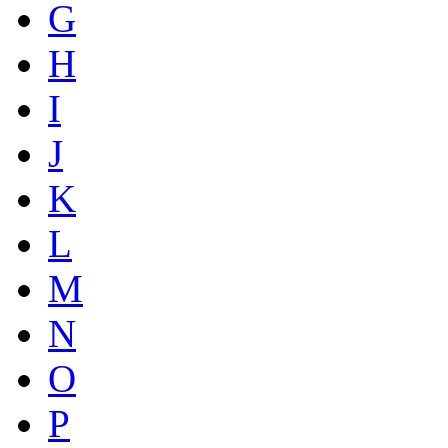
G
H
I
J
K
L
M
N
O
P