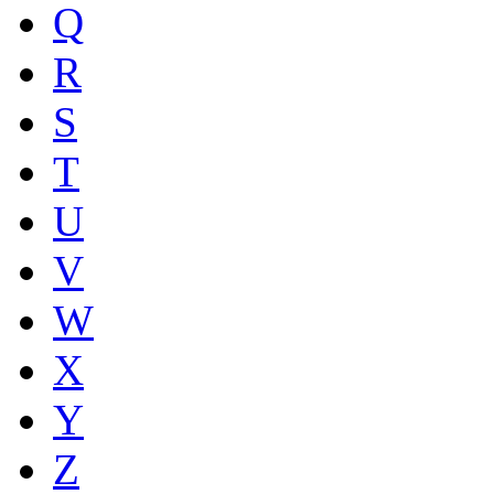
Q
R
S
T
U
V
W
X
Y
Z