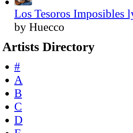
Los Tesoros Imposibles l
by Huecco
Artists Directory
#
A
B
C
D