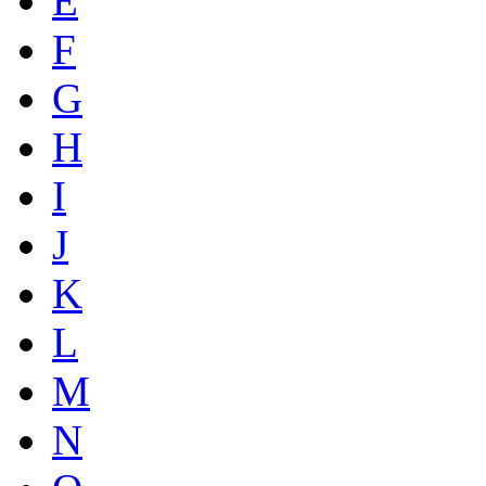
E
F
G
H
I
J
K
L
M
N