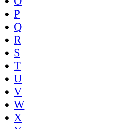
O
P
Q
R
S
T
U
V
W
X