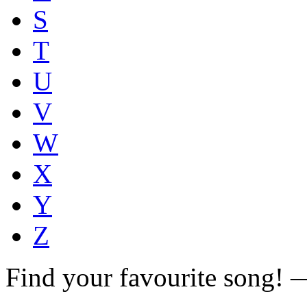
S
T
U
V
W
X
Y
Z
Find your favourite song!