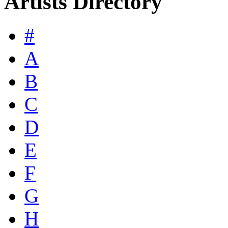
Artists Directory
#
A
B
C
D
E
F
G
H