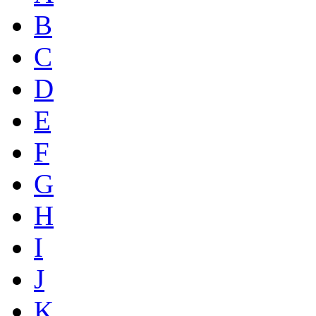
B
C
D
E
F
G
H
I
J
K