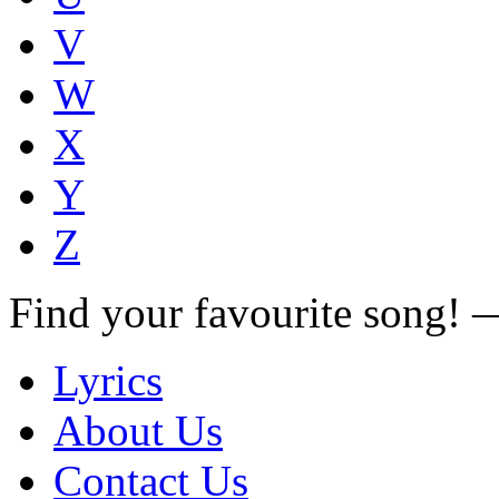
V
W
X
Y
Z
Find your favourite song!
Lyrics
About Us
Contact Us