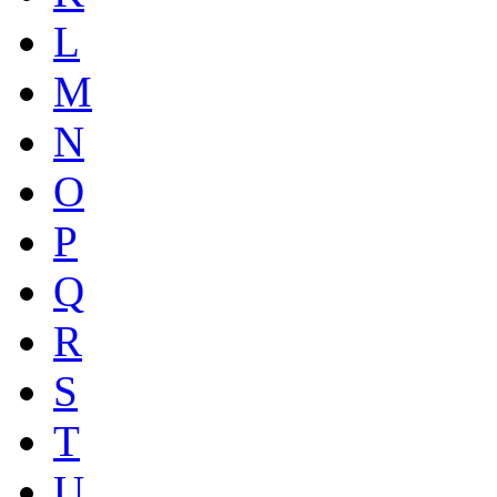
L
M
N
O
P
Q
R
S
T
U