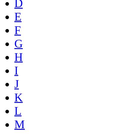
D
E
F
G
H
I
J
K
L
M