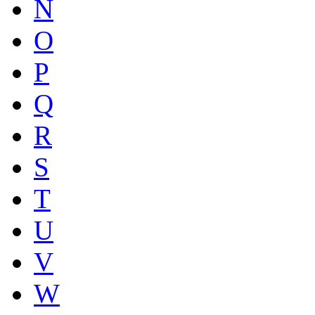
N
O
P
Q
R
S
T
U
V
W