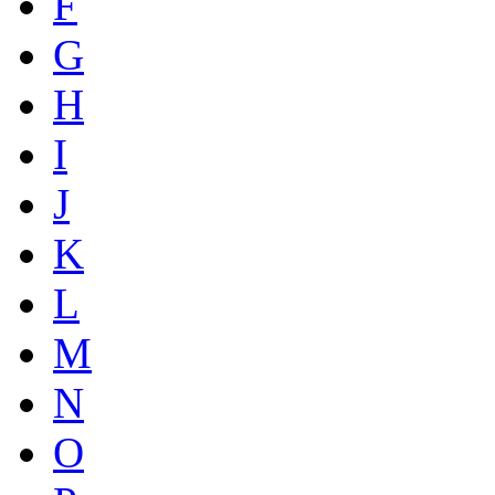
F
G
H
I
J
K
L
M
N
O