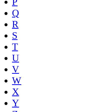
P
Q
R
S
T
U
V
W
X
Y