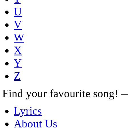
U
V
W
X
Y
Z
Find your favourite song!
Lyrics
About Us