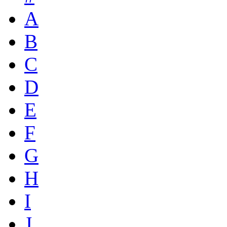
A
B
C
D
E
F
G
H
I
J