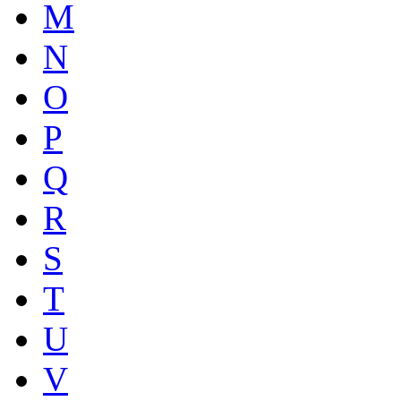
M
N
O
P
Q
R
S
T
U
V