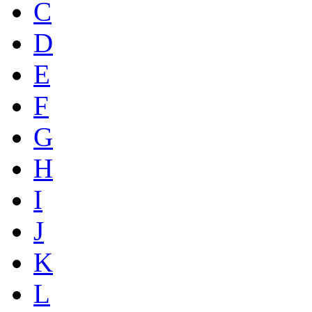
C
D
E
F
G
H
I
J
K
L