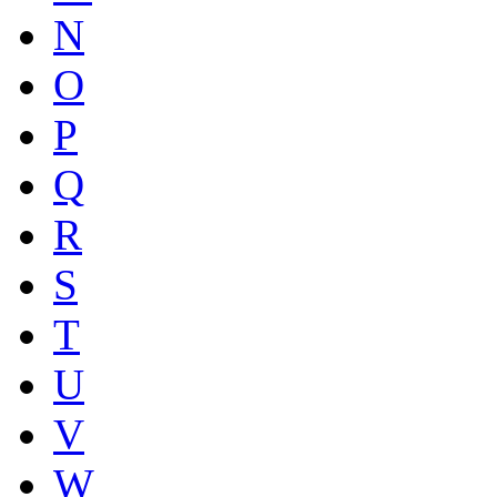
N
O
P
Q
R
S
T
U
V
W