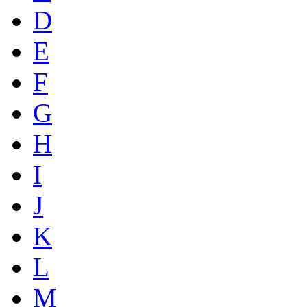
D
E
F
G
H
I
J
K
L
M