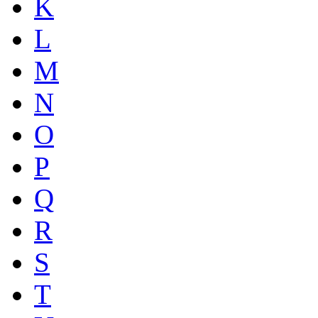
K
L
M
N
O
P
Q
R
S
T