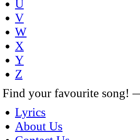
U
V
W
X
Y
Z
Find your favourite song!
Lyrics
About Us