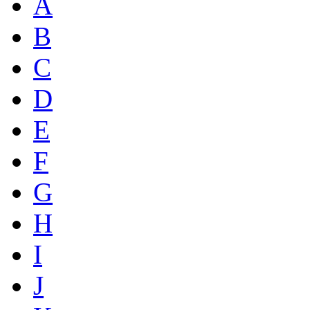
A
B
C
D
E
F
G
H
I
J