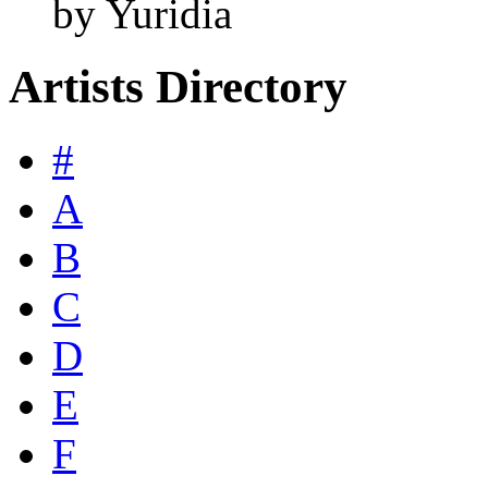
by Yuridia
Artists Directory
#
A
B
C
D
E
F