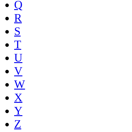
Q
R
S
T
U
V
W
X
Y
Z