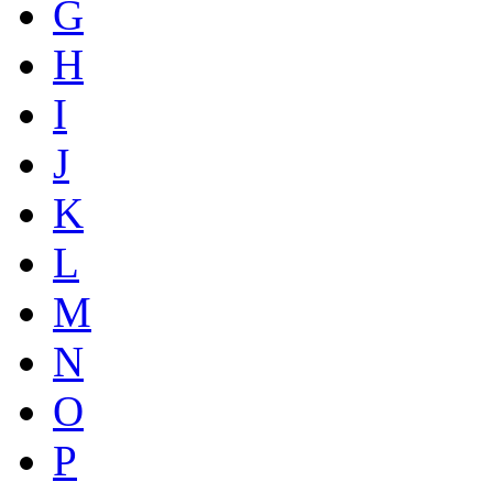
G
H
I
J
K
L
M
N
O
P