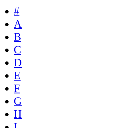
#
A
B
C
D
E
F
G
H
I