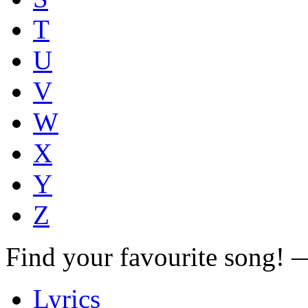
T
U
V
W
X
Y
Z
Find your favourite song!
Lyrics