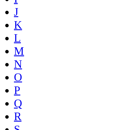
J
K
L
M
N
O
P
Q
R
S