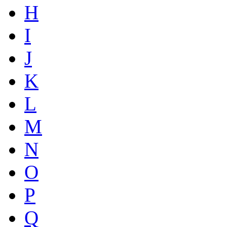
H
I
J
K
L
M
N
O
P
Q