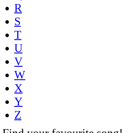
R
S
T
U
V
W
X
Y
Z
Find your favourite song!