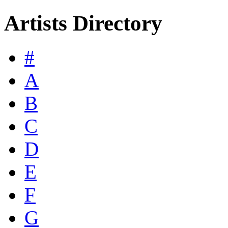
Artists Directory
#
A
B
C
D
E
F
G