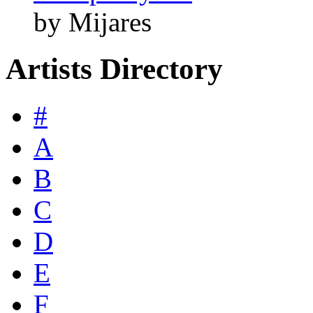
by Mijares
Artists Directory
#
A
B
C
D
E
F