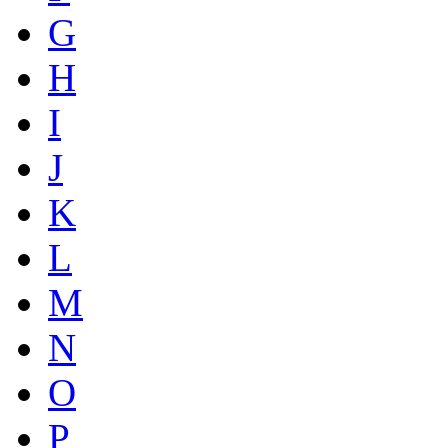
G
H
I
J
K
L
M
N
O
P