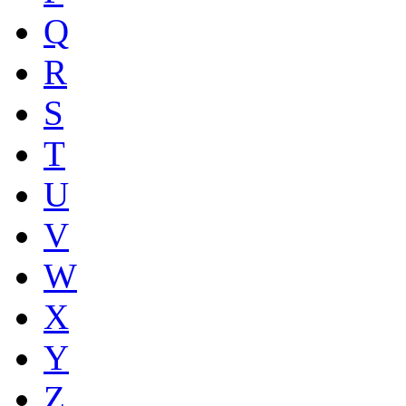
Q
R
S
T
U
V
W
X
Y
Z