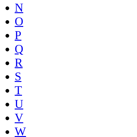
N
O
P
Q
R
S
T
U
V
W