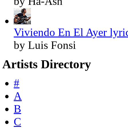
by Ha-Ash
Viviendo En El Ayer lyri
by Luis Fonsi
Artists Directory
#
A
B
C