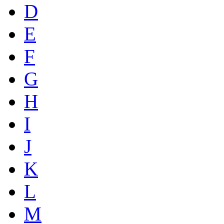
D
E
F
G
H
I
J
K
L
M