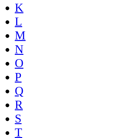
K
L
M
N
O
P
Q
R
S
T