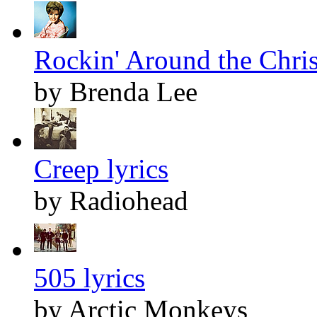
Rockin' Around the Chris
by Brenda Lee
Creep lyrics
by Radiohead
505 lyrics
by Arctic Monkeys