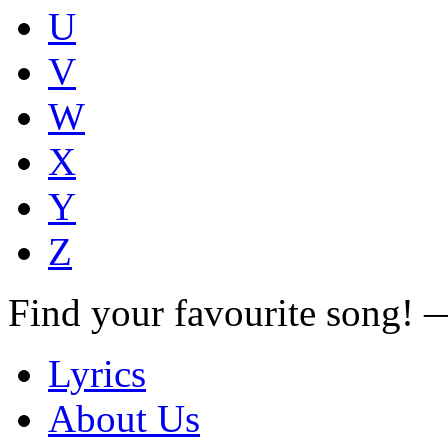
U
V
W
X
Y
Z
Find your favourite song!
Lyrics
About Us