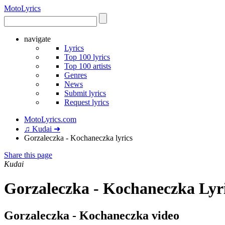
Moto
Lyrics
navigate
Lyrics
Top 100 lyrics
Top 100 artists
Genres
News
Submit lyrics
Request lyrics
MotoLyrics.com
♫ Kudai ➜
Gorzaleczka - Kochaneczka lyrics
Share this page
Kudai
Gorzaleczka - Kochaneczka Lyr
Gorzaleczka - Kochaneczka video