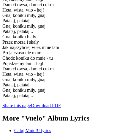
Dam ci owsa, dam ci cukru
Heta, wista, wio - hej!
Gnaj koniku mily, gnaj
Patataj, patataj
Gnaj koniku mily, gnaj
Patataj, patataj...
Gnaj koniku bialy
Przez morza i skaly
Jak najszybciej wiez mnie tam
Bo ja czasu nie mam
Chodz koniku do mnie - tu
Pojedziemy tam - haj!
Dam ci owsa, dam ci cukru
Heta, wista, wio - hej!
Gnaj koniku mily, gnaj
Patataj, patataj
Gnaj koniku mily, gnaj
Patataj, patataj...
Share this page
Download PDF
More "Vuelo" Album Lyrics
Caluj Mnie!!! lyrics