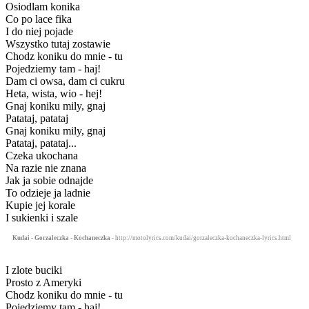
Osiodlam konika
Co po lace fika
I do niej pojade
Wszystko tutaj zostawie
Chodz koniku do mnie - tu
Pojedziemy tam - haj!
Dam ci owsa, dam ci cukru
Heta, wista, wio - hej!
Gnaj koniku mily, gnaj
Patataj, patataj
Gnaj koniku mily, gnaj
Patataj, patataj...
Czeka ukochana
Na razie nie znana
Jak ja sobie odnajde
To odzieje ja ladnie
Kupie jej korale
I sukienki i szale
Kudai - Gorzaleczka - Kochaneczka
- http://motolyrics.com/kudai/gorzaleczka-kochaneczka-lyrics.html
I zlote buciki
Prosto z Ameryki
Chodz koniku do mnie - tu
Pojedziemy tam - haj!