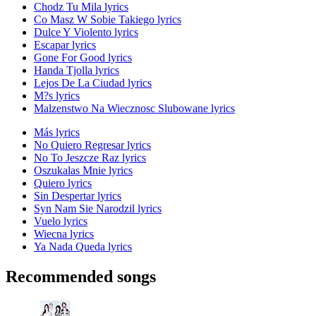
Chodz Tu Mila lyrics
Co Masz W Sobie Takiego lyrics
Dulce Y Violento lyrics
Escapar lyrics
Gone For Good lyrics
Handa Tjolla lyrics
Lejos De La Ciudad lyrics
M?s lyrics
Malzenstwo Na Wiecznosc Slubowane lyrics
Más lyrics
No Quiero Regresar lyrics
No To Jeszcze Raz lyrics
Oszukalas Mnie lyrics
Quiero lyrics
Sin Despertar lyrics
Syn Nam Sie Narodzil lyrics
Vuelo lyrics
Wiecna lyrics
Ya Nada Queda lyrics
Recommended songs