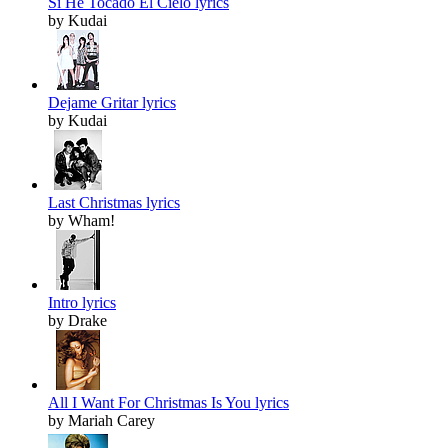
Si He Tocado El Cielo lyrics
by Kudai
Dejame Gritar lyrics
by Kudai
Last Christmas lyrics
by Wham!
Intro lyrics
by Drake
All I Want For Christmas Is You lyrics
by Mariah Carey