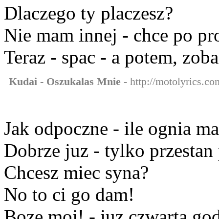
Dlaczego ty placzesz?
Nie mam innej - chce po pr
Teraz - spac - a potem, zob
Kudai - Oszukalas Mnie
- http://motolyrics.co
Jak odpoczne - ile ognia m
Dobrze juz - tylko przestan
Chcesz miec syna?
No to ci go dam!
Boze moj! - juz czwarta go