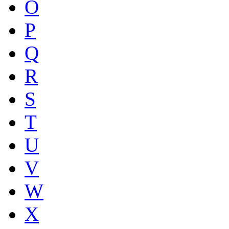
O
P
Q
R
S
T
U
V
W
X