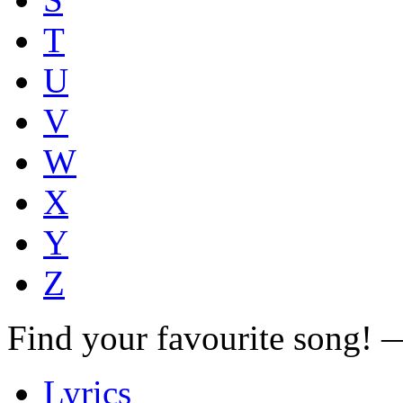
T
U
V
W
X
Y
Z
Find your favourite song!
Lyrics