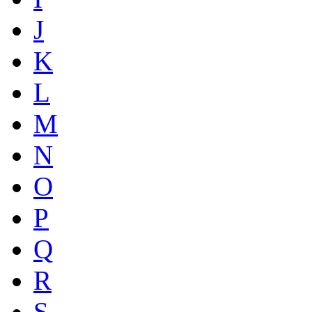
J
K
L
M
N
O
P
Q
R
S