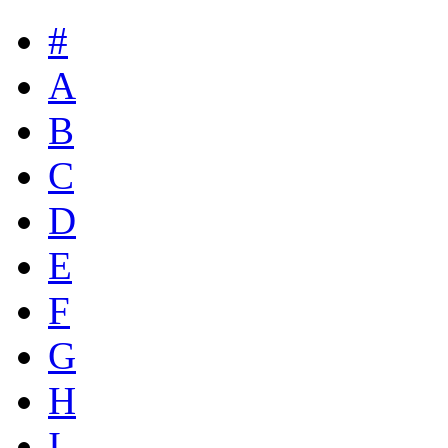
#
A
B
C
D
E
F
G
H
I