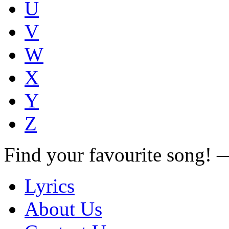
U
V
W
X
Y
Z
Find your favourite song!
Lyrics
About Us