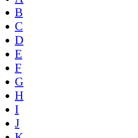
B
C
D
E
F
G
H
I
J
K