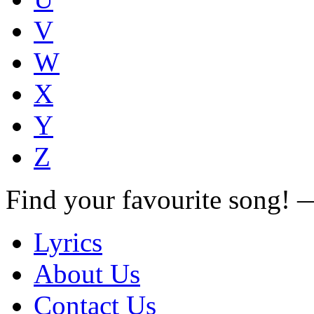
V
W
X
Y
Z
Find your favourite song!
Lyrics
About Us
Contact Us